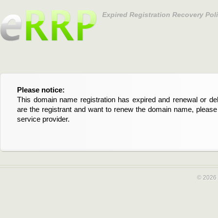
Expired Registration Recovery Pol
Please notice:
Bitte beachten Sie:
This domain name registration has expired and renewal or dele
Diese Domainregistrierung ist abgelaufen und die Verläng
are the registrant and want to renew the domain name, please 
Domain stehen an. Wenn Sie der Registrant sind und di
service provider.
verlängern möchten, kontaktieren Sie bitte Ihren Service-Provid
© 2026